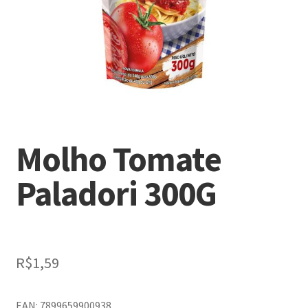
Molho Tomate
Paladori 300G
R$
1,59
EAN: 7899659900938