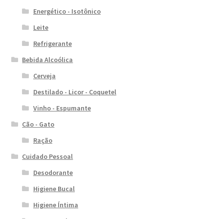
Energético - Isotônico
Leite
Refrigerante
Bebida Alcoólica
Cerveja
Destilado - Licor - Coquetel
Vinho - Espumante
Cão - Gato
Ração
Cuidado Pessoal
Desodorante
Higiene Bucal
Higiene Íntima