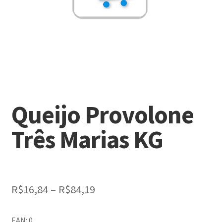
Queijo Provolone
Três Marias KG
Faixa
R$
16,84
–
R$
84,19
de
EAN: 0