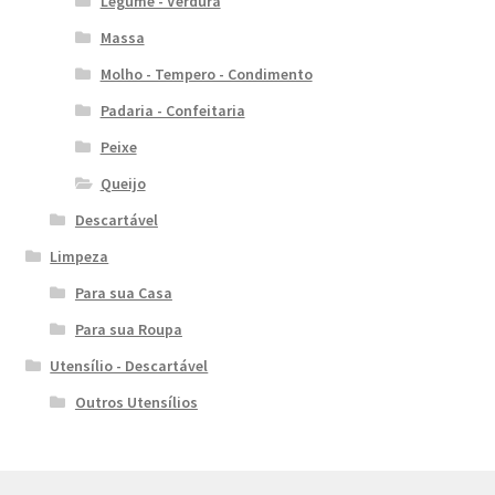
Legume - Verdura
Massa
Molho - Tempero - Condimento
Padaria - Confeitaria
Peixe
Queijo
Descartável
Limpeza
Para sua Casa
Para sua Roupa
Utensílio - Descartável
Outros Utensílios