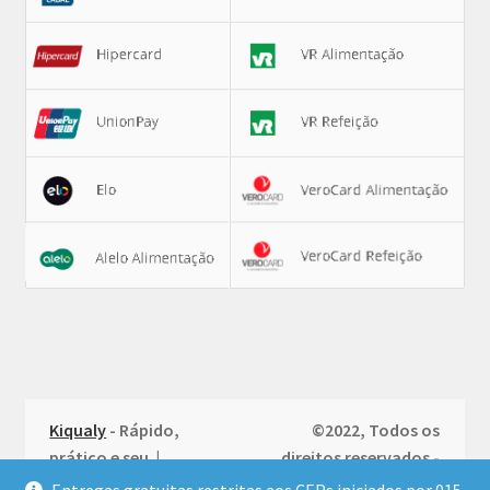
Kiqualy
- Rápido,
©2022, Todos os
prático e seu |
direitos reservados -
Política de
Produzido por