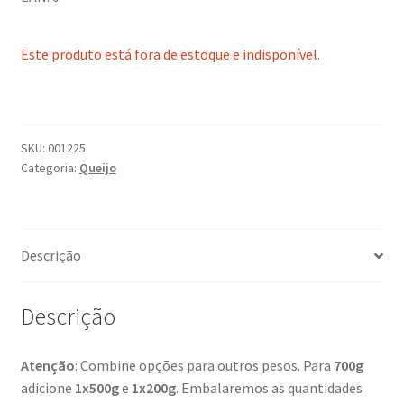
preço:
R$16,84
Este produto está fora de estoque e indisponível.
através
R$84,19
SKU:
001225
Categoria:
Queijo
Descrição
Descrição
Atenção
: Combine opções para outros pesos. Para
700g
adicione
1x500g
e
1x200g
. Embalaremos as quantidades