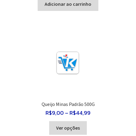
Adicionar ao carrinho
Queijo Minas Padrão 500G
Faixa
R$
9,00
–
R$
44,99
de
Este
preço:
Ver opções
R$9,00
produto