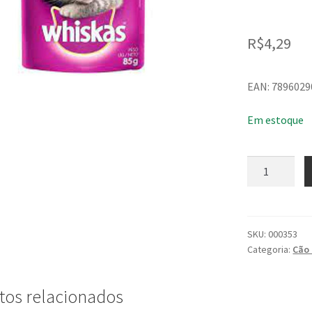
R$
4,29
EAN: 789602
Em estoque
Ração
Úmida
Whiskas
Sachê
para
SKU:
000353
Categoria:
Cão 
Gatos
Sabor
Carne
tos relacionados
ao