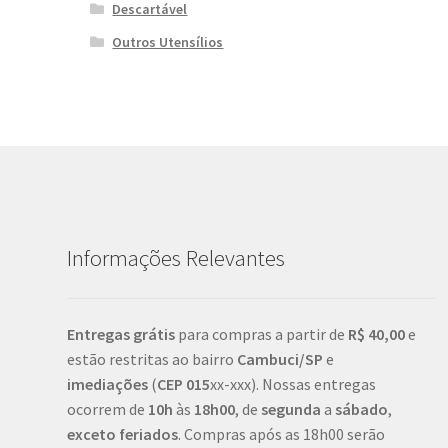
Descartável
Outros Utensílios
Informações Relevantes
Entregas grátis
para compras a partir de
R$ 40,00
e
estão restritas ao bairro
Cambuci/SP
e
imediações
(
CEP
015
xx-xxx). Nossas entregas
ocorrem de
10h
às
18h00
, de
segunda
a
sábado
,
exceto feriados
. Compras após as 18h00 serão