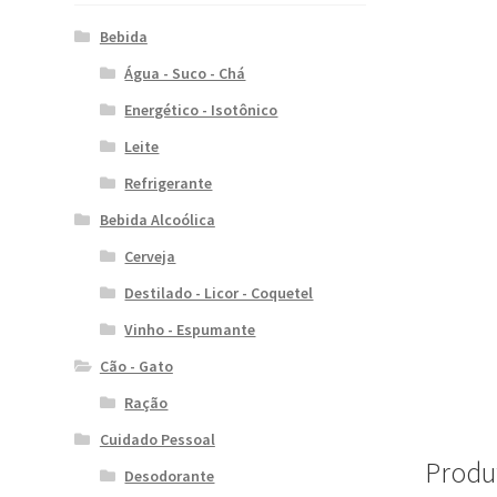
Bebida
Água - Suco - Chá
Energético - Isotônico
Leite
Refrigerante
Bebida Alcoólica
Cerveja
Destilado - Licor - Coquetel
Vinho - Espumante
Cão - Gato
Ração
Cuidado Pessoal
Produ
Desodorante