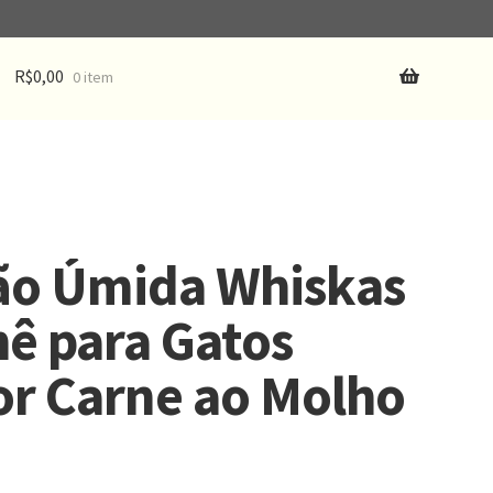
R$
0,00
0 item
ão Úmida Whiskas
ê para Gatos
r Carne ao Molho