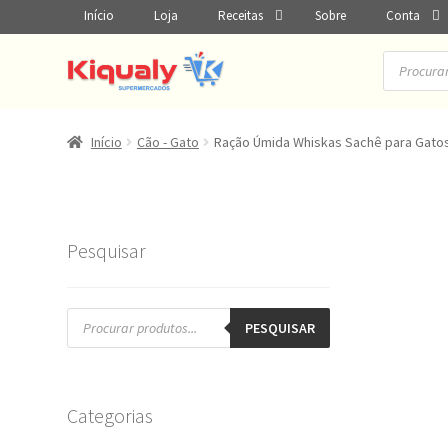
Início
Loja
Receitas
Sobre
Conta
Pesquisar
produtos
Início
Cão - Gato
Ração Úmida Whiskas Sachê para Gato
Pesquisar
Pesquisar
produtos
PESQUISAR
Categorias