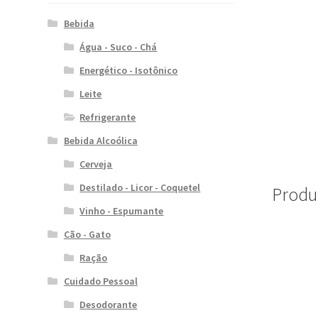
Bebida
Água - Suco - Chá
Energético - Isotônico
Leite
Refrigerante
Bebida Alcoólica
Cerveja
Destilado - Licor - Coquetel
Produ
Vinho - Espumante
Cão - Gato
Ração
Cuidado Pessoal
Desodorante