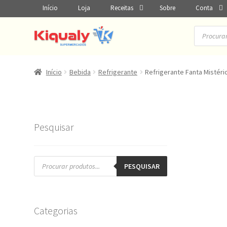
Início
Loja
Receitas
Sobre
Conta
Pesquisar
produtos
Início
Bebida
Refrigerante
Refrigerante Fanta Mistéri
Pesquisar
Pesquisar
produtos
PESQUISAR
Categorias