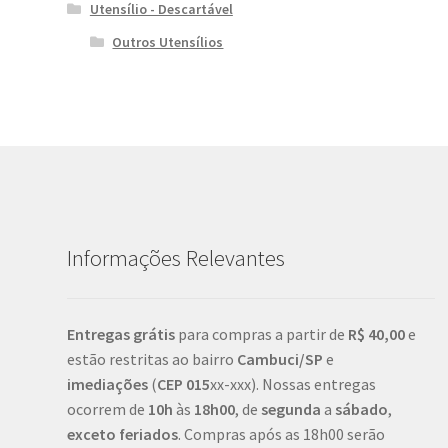
Utensílio - Descartável
Outros Utensílios
Informações Relevantes
Entregas grátis
para compras a partir de
R$ 40,00
e
estão restritas ao bairro
Cambuci/SP
e
imediações
(
CEP
015
xx-xxx). Nossas entregas
ocorrem de
10h
às
18h00
, de
segunda
a
sábado
,
exceto feriados
. Compras após as 18h00 serão