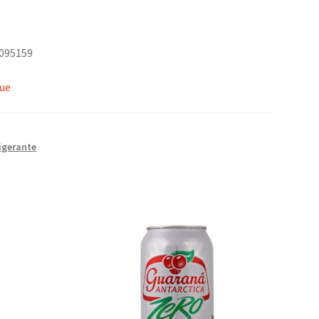
0095159
que
igerante