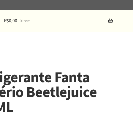
R$
0,00
0 item
igerante Fanta
ério Beetlejuice
ML