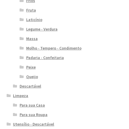
Frios
Fruta
Laticínio
Legume - Verdura
Massa
Molho - Tempero - Condimento
Padaria - Confeitaria
Peixe
Queijo
Descartável
Limpeza
Para sua Casa
Para sua Roupa
Utensílio - Descartável