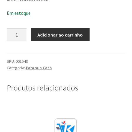
Em estoque
Rodo
Adicionar ao carrinho
de
Pia
Multiuso
Condor
SKU:
001548
Categoria:
Para sua Casa
quantidade
Produtos relacionados