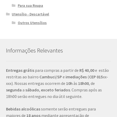
Para sua Roupa
Utensílio - Descartável
Outros Utensílios
Informações Relevantes
Entregas grátis
para compras a partir de
R$ 40,00
e estão
restritas ao bairro
Cambuci/SP
e
imediações
(
CEP
015
xx-
xxx). Nossas entregas ocorrem de
10h
às
18h00
, de
segunda
a
sábado
,
exceto feriados
. Compras após as
18h00 serão entregues no dia útil seguinte.
Bebidas alcoólicas
somente serão entregues para
maiores de
18 anos
mediante apresentação de