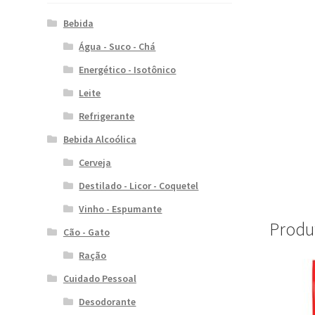
Bebida
Água - Suco - Chá
Energético - Isotônico
Leite
Refrigerante
Bebida Alcoólica
Cerveja
Destilado - Licor - Coquetel
Vinho - Espumante
Produ
Cão - Gato
Ração
Cuidado Pessoal
Desodorante