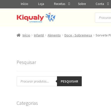
Início
Loja
Receitas
Sobre
Conta
Pesquisar
produtos
Início
Infantil
Alimento
Doce - Sobremesa
Sorvete Pi
Pesquisar
Pesquisar
produtos
PESQUISAR
Categorias