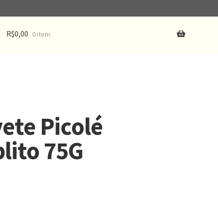
R$
0,00
0 item
ete Picolé
lito 75G