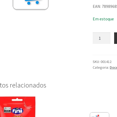
EAN: 789896
Em estoque
Sorvete
Picolé
Tanblito
75G
quantidade
SKU:
001412
Categoria:
Doc
tos relacionados