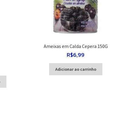
Ameixas em Calda Cepera 150G
R$
6,99
O
Adicionar ao carrinho
preço
atual
o
é:
R$2,99.