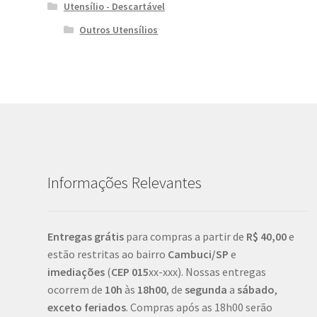
Utensílio - Descartável
Outros Utensílios
Informações Relevantes
Entregas grátis
para compras a partir de
R$ 40,00
e
estão restritas ao bairro
Cambuci/SP
e
imediações
(
CEP
015
xx-xxx). Nossas entregas
ocorrem de
10h
às
18h00
, de
segunda
a
sábado
,
exceto feriados
. Compras após as 18h00 serão