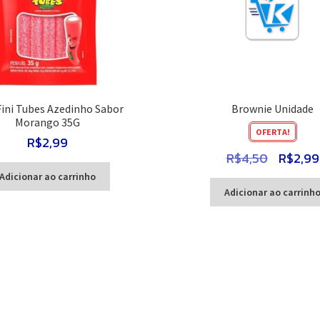
Fini Tubes Azedinho Sabor
Brownie Unidade
Morango 35G
OFERTA!
R$
2,99
O
R$
4,50
R$
2,99
preço
Adicionar ao carrinho
original
Adicionar ao carrinh
era:
R$4,50.