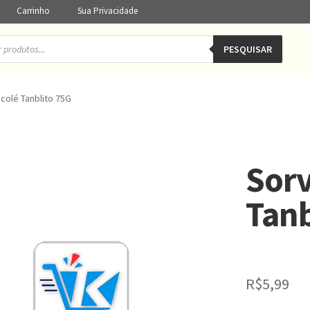
Carrinho
Sua Privacidade
PESQUISAR
colé Tanblito 75G
Sorv
Tanb
R$
5,99