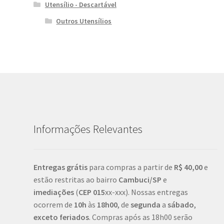
Utensílio - Descartável
Outros Utensílios
Informações Relevantes
Entregas grátis
para compras a partir de
R$ 40,00
e
estão restritas ao bairro
Cambuci/SP
e
imediações
(
CEP
015
xx-xxx). Nossas entregas
ocorrem de
10h
às
18h00
, de
segunda
a
sábado
,
exceto feriados
. Compras após as 18h00 serão