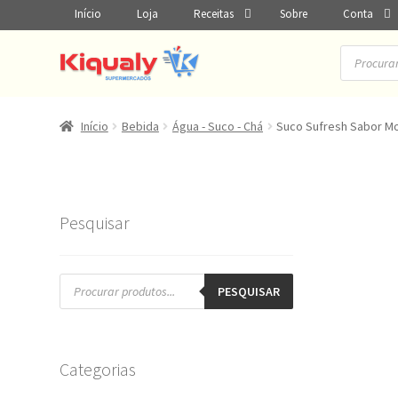
Início
Loja
Receitas
Sobre
Conta
Pesquisar
produtos
Início
Bebida
Água - Suco - Chá
Suco Sufresh Sabor M
Pesquisar
Pesquisar
produtos
PESQUISAR
Categorias