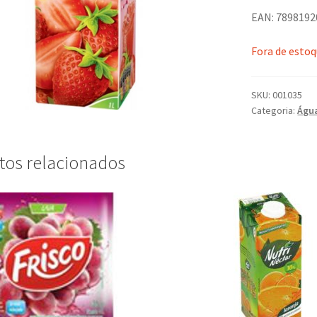
EAN: 789819
Fora de esto
SKU:
001035
Categoria:
Água
tos relacionados