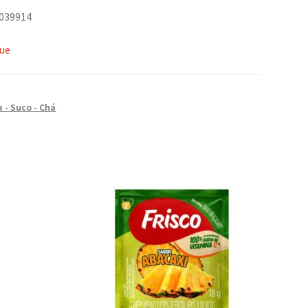
2039914
que
 - Suco - Chá