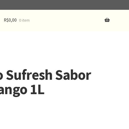
R$
0,00
0 item
 Sufresh Sabor
ango 1L