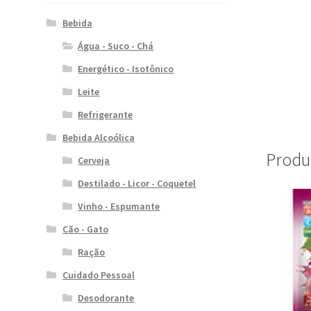
Bebida
Água - Suco - Chá
Energético - Isotônico
Leite
Refrigerante
Bebida Alcoólica
Produ
Cerveja
Destilado - Licor - Coquetel
Vinho - Espumante
Cão - Gato
Ração
Cuidado Pessoal
Desodorante