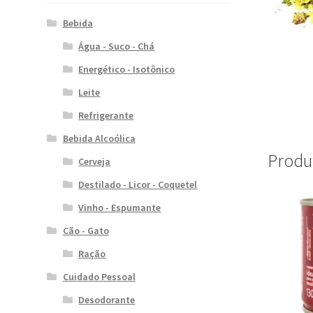
Bebida
Água - Suco - Chá
Energético - Isotônico
Leite
Refrigerante
Bebida Alcoólica
Produ
Cerveja
Destilado - Licor - Coquetel
Vinho - Espumante
Cão - Gato
Ração
Cuidado Pessoal
Desodorante