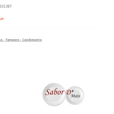
9331387
que
o - Tempero - Condimento