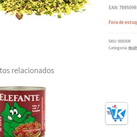
EAN: 789509
Fora de esto
SKU:
000308
Categoria:
Molh
tos relacionados