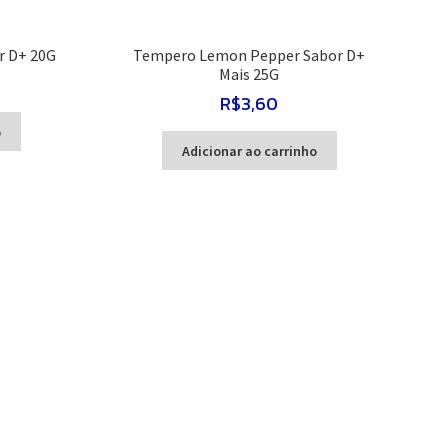
r D+ 20G
Tempero Lemon Pepper Sabor D+
Mais 25G
R$
3,60
o
Adicionar ao carrinho