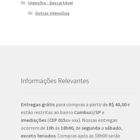
Utensílio - Descartável
Outros Utensílios
Informações Relevantes
Entregas grátis
para compras a partir de
R$ 40,00
e
estão restritas ao bairro
Cambuci/SP
e
imediações
(
CEP
015
xx-xxx). Nossas entregas
ocorrem de
10h
às
18h00
, de
segunda
a
sábado
,
exceto feriados
. Compras após as 18h00 serão