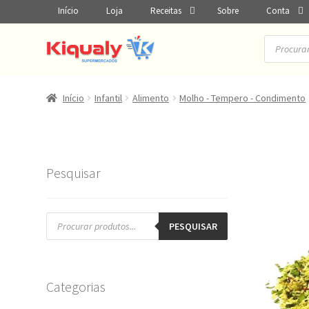
Início
Loja
Receitas
Sobre
Conta
Pesquisar
produtos
Início
Infantil
Alimento
Molho - Tempero - Condimento
Pesquisar
Pesquisar
produtos
PESQUISAR
Categorias