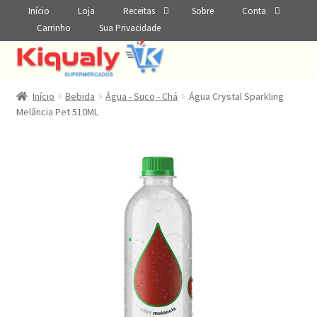
Início
Loja
Receitas
Sobre
Conta
Carrinho
Sua Privacidade
Início
Bebida
Água - Suco - Chá
Água Crystal Sparkling
Melância Pet 510ML