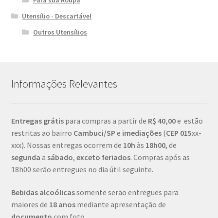
Utensílio - Descartável
Outros Utensílios
Informações Relevantes
Entregas grátis
para compras a partir de
R$ 40,00
e estão
restritas ao bairro
Cambuci/SP
e
imediações
(
CEP
015
xx-
xxx). Nossas entregas ocorrem de
10h
às
18h00
, de
segunda
a
sábado
,
exceto feriados
. Compras após as
18h00 serão entregues no dia útil seguinte.
Bebidas alcoólicas
somente serão entregues para
maiores de
18 anos
mediante apresentação de
documento
com foto.