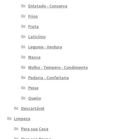
Enlatado - Conserva
Frios
Fruta
Laticínio
Legume - Verdura
Massa
Molho - Tempero - Condimento
Padaria - Confeitaria
Peixe
Queijo
Descartável
Limpeza
Para sua Casa
Para sua Roupa