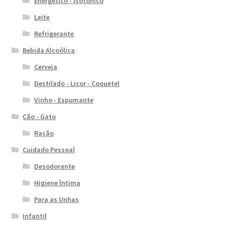
Energético - Isotônico
Leite
Refrigerante
Bebida Alcoólica
Cerveja
Destilado - Licor - Coquetel
Vinho - Espumante
Cão - Gato
Ração
Cuidado Pessoal
Desodorante
Higiene Íntima
Para as Unhas
Infantil