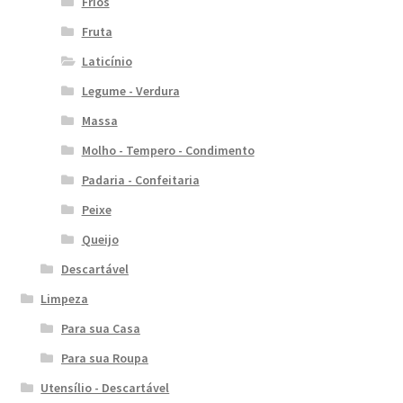
Frios
Fruta
Laticínio
Legume - Verdura
Massa
Molho - Tempero - Condimento
Padaria - Confeitaria
Peixe
Queijo
Descartável
Limpeza
Para sua Casa
Para sua Roupa
Utensílio - Descartável