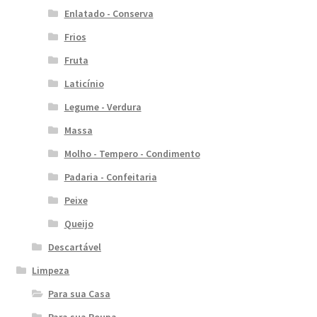
Enlatado - Conserva
Frios
Fruta
Laticínio
Legume - Verdura
Massa
Molho - Tempero - Condimento
Padaria - Confeitaria
Peixe
Queijo
Descartável
Limpeza
Para sua Casa
Para sua Roupa