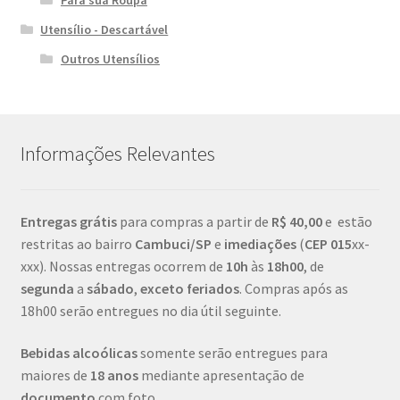
Utensílio - Descartável
Outros Utensílios
Informações Relevantes
Entregas grátis
para compras a partir de
R$ 40,00
e estão
restritas ao bairro
Cambuci/SP
e
imediações
(
CEP
015
xx-
xxx). Nossas entregas ocorrem de
10h
às
18h00
, de
segunda
a
sábado
,
exceto feriados
. Compras após as
18h00 serão entregues no dia útil seguinte.
Bebidas alcoólicas
somente serão entregues para
maiores de
18 anos
mediante apresentação de
documento
com foto.