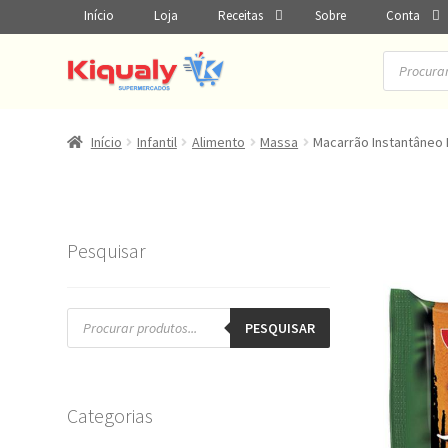
Início
Loja
Receitas
Sobre
Conta
Pesquisar
produtos
Início
Infantil
Alimento
Massa
Macarrão Instantâneo N
Pesquisar
Pesquisar
produtos
PESQUISAR
Categorias