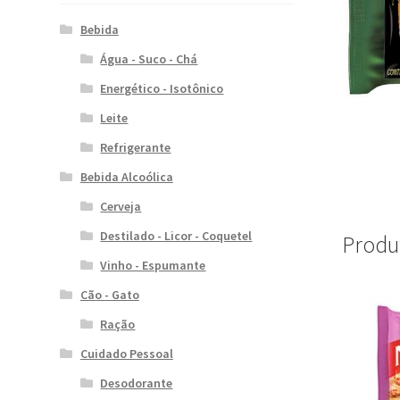
Bebida
Água - Suco - Chá
Energético - Isotônico
Leite
Refrigerante
Bebida Alcoólica
Cerveja
Destilado - Licor - Coquetel
Produ
Vinho - Espumante
Cão - Gato
Ração
Cuidado Pessoal
Desodorante