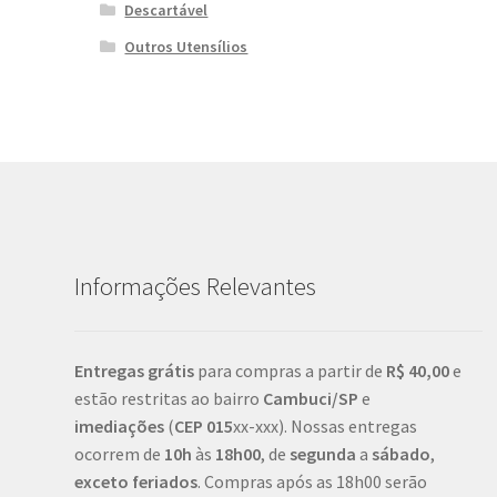
Descartável
Outros Utensílios
Informações Relevantes
Entregas grátis
para compras a partir de
R$ 40,00
e
estão restritas ao bairro
Cambuci/SP
e
imediações
(
CEP
015
xx-xxx). Nossas entregas
ocorrem de
10h
às
18h00
, de
segunda
a
sábado
,
exceto feriados
. Compras após as 18h00 serão