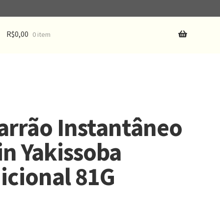
R$
0,00
0 item
arrão Instantâneo
in Yakissoba
icional 81G