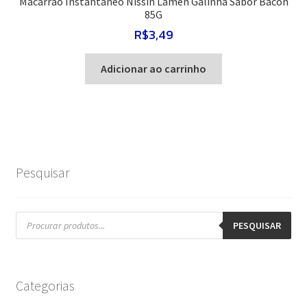
Macarrão Instantâneo Nissin Lámen Galinha Sabor Bacon
85G
R$
3,49
Adicionar ao carrinho
Pesquisar
Pesquisar
produtos
PESQUISAR
Categorias