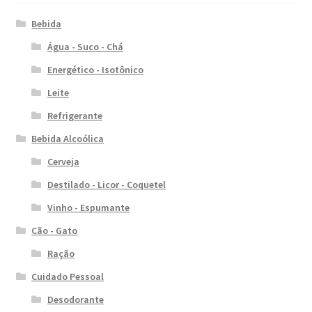
Bebida
Água - Suco - Chá
Energético - Isotônico
Leite
Refrigerante
Bebida Alcoólica
Cerveja
Destilado - Licor - Coquetel
Vinho - Espumante
Cão - Gato
Ração
Cuidado Pessoal
Desodorante