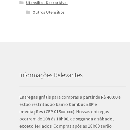
Utensílio - Descartável
Outros Utensílios
Informações Relevantes
Entregas grátis
para compras a partir de
R$ 40,00
e
estão restritas ao bairro
Cambuci/SP
e
imediações
(
CEP
015
xx-xxx). Nossas entregas
ocorrem de
10h
às
18h00
, de
segunda
a
sábado
,
exceto feriados
. Compras após as 18h00 serão