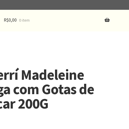
R$
0,00
0 item
rrí Madeleine
ga com Gotas de
car 200G