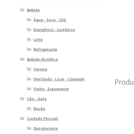
Bebida
Água - Suco - Chá
Energético - Isotônico
Leite
Refrigerante
Bebida Alcoólica
Cerveja
Destilado - Licor - Coquetel
Produ
Vinho - Espumante
Cão - Gato
Ração
Cuidado Pessoal
Desodorante