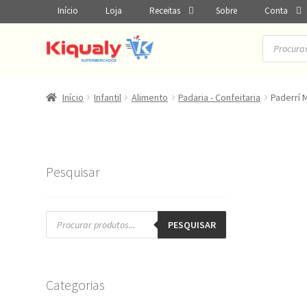
Início
Loja
Receitas
Sobre
Conta
Pesquisar
produtos
Início
Infantil
Alimento
Padaria - Confeitaria
Paderrí 
Pesquisar
Pesquisar
produtos
PESQUISAR
Categorias