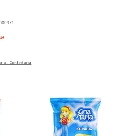
5000371
que
ria - Confeitaria