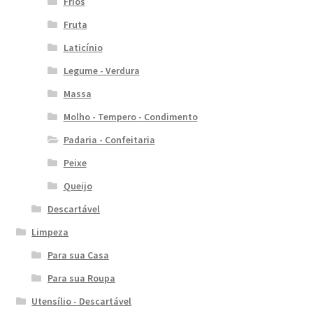
Frios
Fruta
Laticínio
Legume - Verdura
Massa
Molho - Tempero - Condimento
Padaria - Confeitaria
Peixe
Queijo
Descartável
Limpeza
Para sua Casa
Para sua Roupa
Utensílio - Descartável