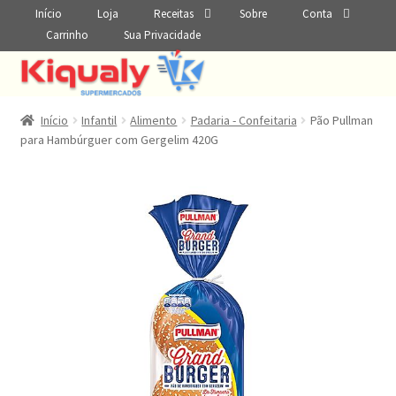
Início
Loja
Receitas
Sobre
Conta
Carrinho
Sua Privacidade
Início
Infantil
Alimento
Padaria - Confeitaria
Pão Pullman
para Hambúrguer com Gergelim 420G