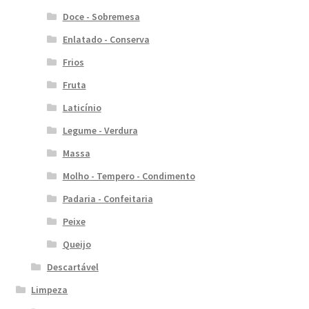
Doce - Sobremesa
Enlatado - Conserva
Frios
Fruta
Laticínio
Legume - Verdura
Massa
Molho - Tempero - Condimento
Padaria - Confeitaria
Peixe
Queijo
Descartável
Limpeza