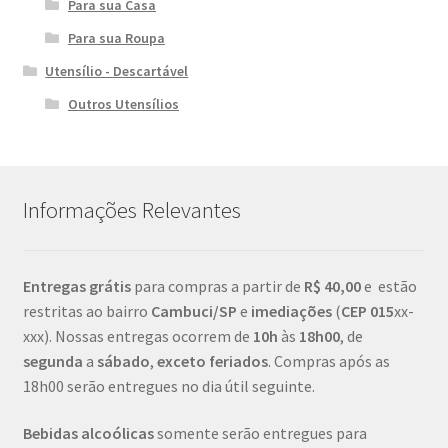
Para sua Casa
Para sua Roupa
Utensílio - Descartável
Outros Utensílios
Informações Relevantes
Entregas grátis
para compras a partir de
R$ 40,00
e estão
restritas ao bairro
Cambuci/SP
e
imediações
(
CEP
015
xx-
xxx). Nossas entregas ocorrem de
10h
às
18h00
, de
segunda
a
sábado
,
exceto feriados
. Compras após as
18h00 serão entregues no dia útil seguinte.
Bebidas alcoólicas
somente serão entregues para