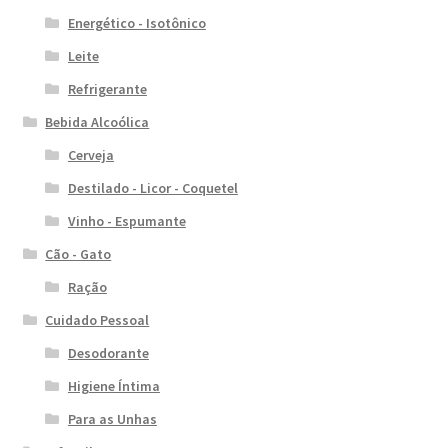
Energético - Isotônico
Leite
Refrigerante
Bebida Alcoólica
Cerveja
Destilado - Licor - Coquetel
Vinho - Espumante
Cão - Gato
Ração
Cuidado Pessoal
Desodorante
Higiene Íntima
Para as Unhas